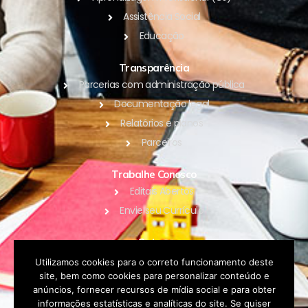
Assistência Social
Educação
Transparência
Parcerias com administração pública
Documentação legal
Relatórios e planos
Parceiros
Trabalhe Conosco
Editais Abertos
Envie seu Currículo
Outros
Blog
Utilizamos cookies para o correto funcionamento deste
site, bem como cookies para personalizar conteúdo e
Contato
anúncios, fornecer recursos de mídia social e para obter
Política de Privacidade
informações estatísticas e analíticas do site. Se quiser