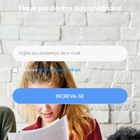
Fique por dentro das novidades!
Fique de olho no que acontece no CPCA, cadastre
seu e-mail em nossa lista e receba os nossos
boletins, informações sobre o CPCA, ações e
campanhas.
Newsletter
Aceito os
termos de privacidade
.
INCREVA-SE