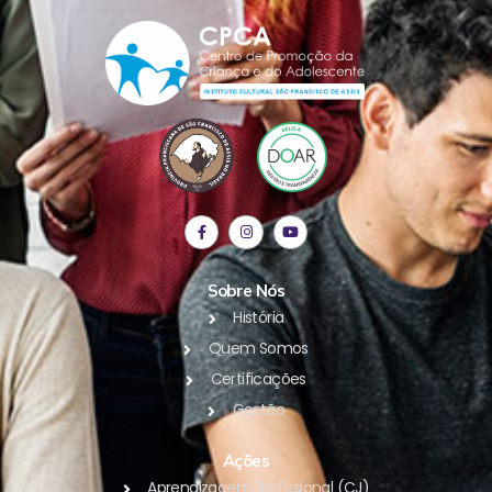
Sobre Nós
História
Quem Somos
Certificações
Gestão
Ações
Aprendizagem Profissional (CJ)