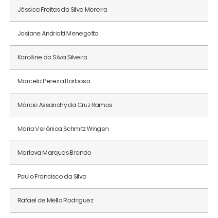
Jéssica Freitas da Silva Moreira
Josiane Andriotti Menegotto
Karolline da Silva Silveira
Marcelo Pereira Barbosa
Márcio Assanchy da Cruz Ramos
Maria Verônica Schmitz Wingen
Marlova Marques Brando
Paulo Francisco da Silva
Rafael de Mello Rodriguez