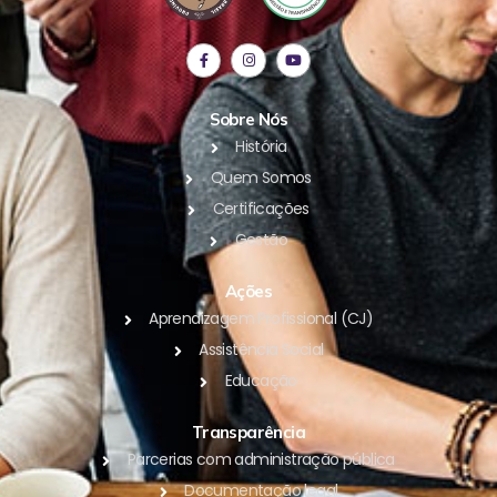
Sobre Nós
História
Quem Somos
Certificações
Gestão
Ações
Aprendizagem Profissional (CJ)
Assistência Social
Educação
Transparência
Parcerias com administração pública
Documentação legal