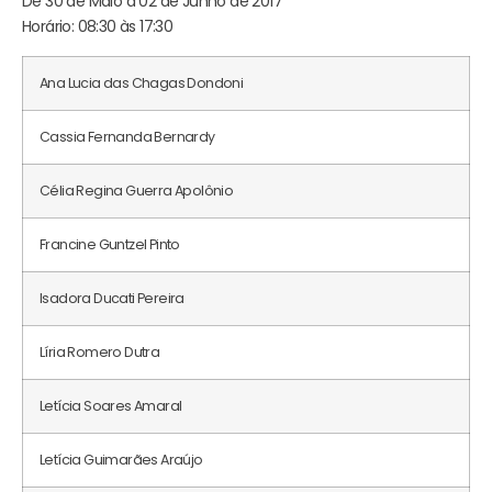
De 30 de Maio a 02 de Junho de 2017
Horário: 08:30 às 17:30
Ana Lucia das Chagas Dondoni
Cassia Fernanda Bernardy
Célia Regina Guerra Apolônio
Francine Guntzel Pinto
Isadora Ducati Pereira
Líria Romero Dutra
Letícia Soares Amaral
Letícia Guimarães Araújo