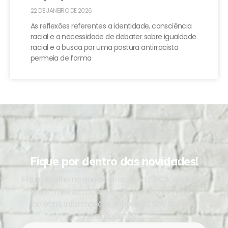
22 DE JANEIRO DE 2026
As reflexões referentes a identidade, consciência
racial e a necessidade de debater sobre igualdade
racial e a busca por uma postura antirracista
permeia de forma
Fique por dentro das novidades!
Fique de olho no que acontece no CPCA, cadastre
seu e-mail em nossa lista e receba os nossos
boletins, informações sobre o CPCA, ações e
campanhas.
Newsletter