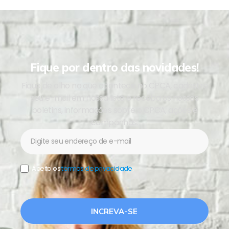
Fique por dentro das novidades!
Fique de olho no que acontece no CPCA, cadastre
seu e-mail em nossa lista e receba os nossos
boletins, informações sobre o CPCA, ações e
campanhas.
Newsletter
Aceito os
termos de privacidade
.
INCREVA-SE