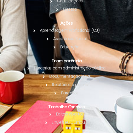
Certificações
Gestão
Ações
Aprendizagem Profissional (CJ)
Assistência Social
Educação
Transparência
Parcerias com administração pública
Documentação legal
Relatórios e planos
Parceiros
Trabalhe Conosco
Editais Abertos
Envie seu Currículo