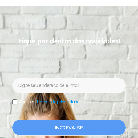
Fique por dentro das novidades!
Fique de olho no que acontece no CPCA, cadastre
seu e-mail em nossa lista e receba os nossos
boletins, informações sobre o CPCA, ações e
campanhas.
Newsletter
Aceito os
termos de privacidade
.
INCREVA-SE