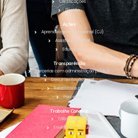
Certificações
Gestão
Ações
Aprendizagem Profissional (CJ)
Assistência Social
Educação
Transparência
Parcerias com administração pública
Documentação legal
Relatórios e planos
Parceiros
Trabalhe Conosco
Editais Abertos
Envie seu Currículo