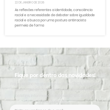
22 DE JANEIRO DE 2026
As reflexões referentes a identidade, consciência
racial e a necessidade de debater sobre igualdade
racial e a busca por uma postura antirracista
permeia de forma
Fique por dentro das novidades!
Fique de olho no que acontece no CPCA, cadastre
seu e-mail em nossa lista e receba os nossos
boletins, informações sobre o CPCA, ações e
campanhas.
Newsletter