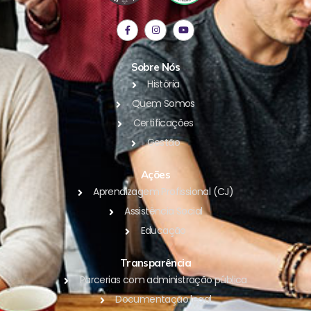
Sobre Nós
História
Quem Somos
Certificações
Gestão
Ações
Aprendizagem Profissional (CJ)
Assistência Social
Educação
Transparência
Parcerias com administração pública
Documentação legal