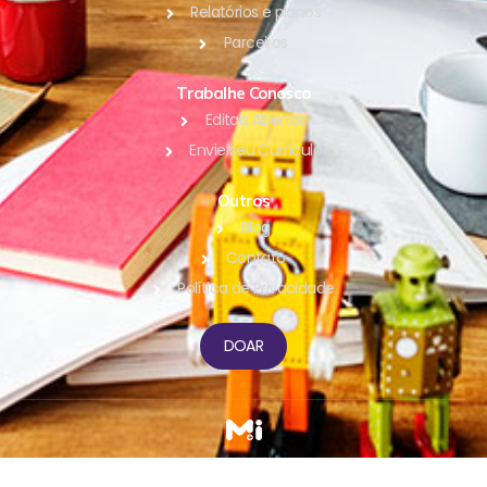
Relatórios e planos
Parceiros
Trabalhe Conosco
Editais Abertos
Envie seu Currículo
Outros
Blog
Contato
Política de Privacidade
DOAR