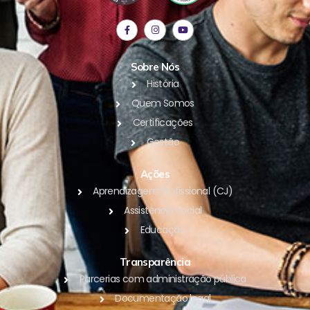
Sobre Nós
História
Quem Somos
Certificações
Gestão
Ações
Aprendizagem Profissional (CJ)
Assistência Social
Educação
Transparência
Parcerias com administração pública
Documentação legal