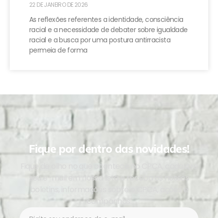
22 DE JANEIRO DE 2026
As reflexões referentes a identidade, consciência
racial e a necessidade de debater sobre igualdade
racial e a busca por uma postura antirracista
permeia de forma
Fique por dentro das novidades!
Fique de olho no que acontece no CPCA, cadastre
seu e-mail em nossa lista e receba os nossos
boletins, informações sobre o CPCA, ações e
campanhas.
Newsletter