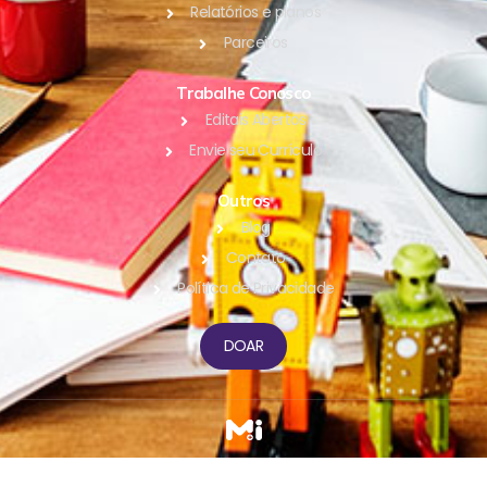
Relatórios e planos
Parceiros
Trabalhe Conosco
Editais Abertos
Envie seu Currículo
Outros
Blog
Contato
Política de Privacidade
DOAR