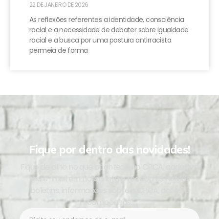
22 DE JANEIRO DE 2026
As reflexões referentes a identidade, consciência
racial e a necessidade de debater sobre igualdade
racial e a busca por uma postura antirracista
permeia de forma
Fique por dentro das novidades!
Fique de olho no que acontece no CPCA, cadastre
seu e-mail em nossa lista e receba os nossos
boletins, informações sobre o CPCA, ações e
campanhas.
Newsletter