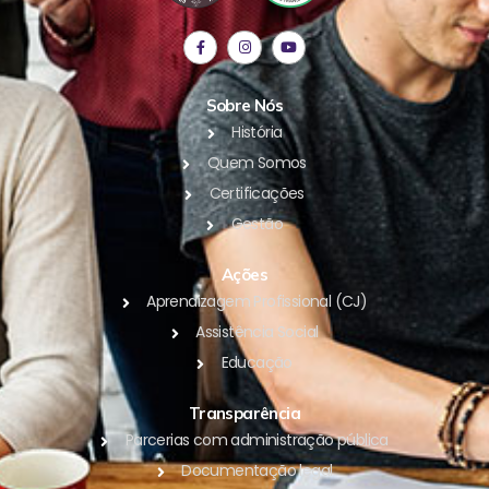
Sobre Nós
História
Quem Somos
Certificações
Gestão
Ações
Aprendizagem Profissional (CJ)
Assistência Social
Educação
Transparência
Parcerias com administração pública
Documentação legal