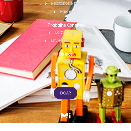
Relatórios e planos
Parceiros
Trabalhe Conosco
Editais Abertos
Envie seu Currículo
Outros
Blog
Contato
Política de Privacidade
DOAR