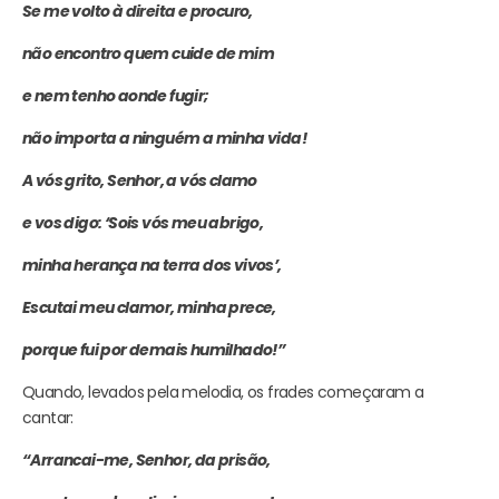
Se me volto à direita e procuro,
não encontro quem cuide de mim
e nem tenho aonde fugir;
não importa a ninguém a minha vida!
A vós grito, Senhor, a vós clamo
e vos digo: ‘Sois vós meu abrigo,
minha herança na terra dos vivos’,
Escutai meu clamor, minha prece,
porque fui por demais humilhado!”
Quando, levados pela melodia, os frades começaram a
cantar:
“Arrancai-me, Senhor, da prisão,