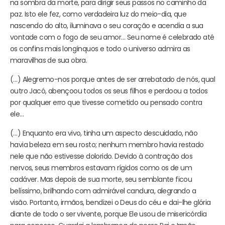
na sombra da morte, para dirigir seus passos no caminho da
paz. Isto ele fez, como verdadeira luz do meio-dia, que
nascendo do alto, iluminava o seu coração e acendia a sua
vontade com o fogo de seu amor… Seu nome é celebrado até
os confins mais longínquos e todo o universo admira as
maravilhas de sua obra.
(…) Alegremo-nos porque antes de ser arrebatado de nós, qual
outro Jacó, abençoou todos os seus filhos e perdoou a todos
por qualquer erro que tivesse cometido ou pensado contra
ele…
(…) Enquanto era vivo, tinha um aspecto descuidado, não
havia beleza em seu rosto; nenhum membro havia restado
nele que não estivesse dolorido. Devido à contração dos
nervos, seus membros estavam rígidos como os de um
cadáver. Mas depois de sua morte, seu semblante ficou
belíssimo, brilhando com admirável candura, alegrando a
visão. Portanto, irmãos, bendizei o Deus do céu e dai-lhe glória
diante de todo o ser vivente, porque Ele usou de misericórdia