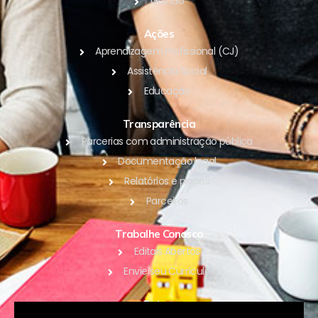
Gestão
Ações
Aprendizagem Profissional (CJ)
Assistência Social
Educação
Transparência
Parcerias com administração pública
Documentação legal
Relatórios e planos
Parceiros
Trabalhe Conosco
Editais Abertos
Envie seu Currículo
Outros