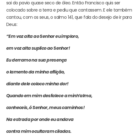
sai do pavio quase seco de óleo. Então Francisco quis ser
colocado sobre a terra e pediu que cantassem. E ele também
cantou, com os seus, o salmo 141, que fala do desejo de ir para
Deus:
“Em voz alta ao Senhor eu imploro,
em voz alta suplico ao Senhor!
Eu derramo na sua presença
o lamento da minha aflição,
diante dele coloco minha dor!
Quando em mim desfalece a minh’alma,
conheceis, ó Senhor, meus caminhos!
Na estrada por onde eu andava
contra mim ocultaram ciladas.