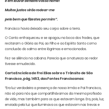
e em louvor bendirei vosso nome!
Muitos justos virão rodear-me
pelo bem que fizestes por mim”.
Francisco havia deixado seu corpo sobre a terra.
O Canto enfraqueceu e se apagou na boca dos frades, que
recitaram o Glória ao Pai, ao Filho e ao Espírito Santo como
conclusão do salmo entre lágrimas e emocionados.
Fez-se silêncio na cabana. Parecia que a natureza ao redor
tivesse emudecido.
Carta Encíclica de Frei Elias sobre o Trânsito de São
Francisco, pág. 1453, das Fontes Franciscanas:
“Era luz verdadeira a presença de nosso irmão e Pai Francisco,
não só para nós que compartilhávamos da mesma profissão
de vida, mas também para os que estavam longe. Era, pois, luz,
enviada pela luz que iluminava os que estavam nas trevas e