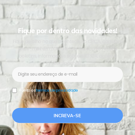
Fique por dentro das novidades!
Fique de olho no que acontece no CPCA, cadastre
seu e-mail em nossa lista e receba os nossos
boletins, informações sobre o CPCA, ações e
campanhas.
Newsletter
Aceito os
termos de privacidade
.
INCREVA-SE