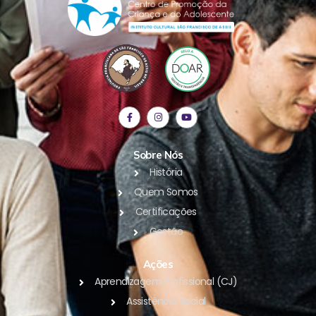
Sobre Nós
História
Quem Somos
Certificações
Gestão
Ações
Aprendizagem Profissional (CJ)
Assistência Social