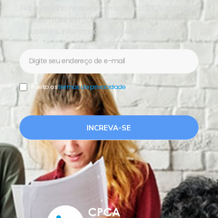
Fique de olho no que acontece no CPCA, cadastre
seu e-mail em nossa lista e receba os nossos
boletins, informações sobre o CPCA, ações e
campanhas.
Newsletter
Aceito os
termos de privacidade
.
INCREVA-SE