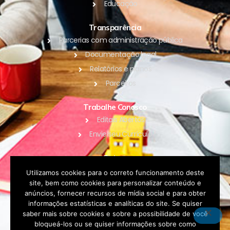
Educação
Transparência
Parcerias com administração pública
Documentação legal
Relatórios e planos
Parceiros
Trabalhe Conosco
Editais Abertos
Envie seu Currículo
Outros
Blog
Utilizamos cookies para o correto funcionamento deste
site, bem como cookies para personalizar conteúdo e
Contato
anúncios, fornecer recursos de mídia social e para obter
Política de Privacidade
informações estatísticas e analíticas do site. Se quiser
saber mais sobre cookies e sobre a possibilidade de você
bloqueá-los ou se quiser informações sobre como
DOAR