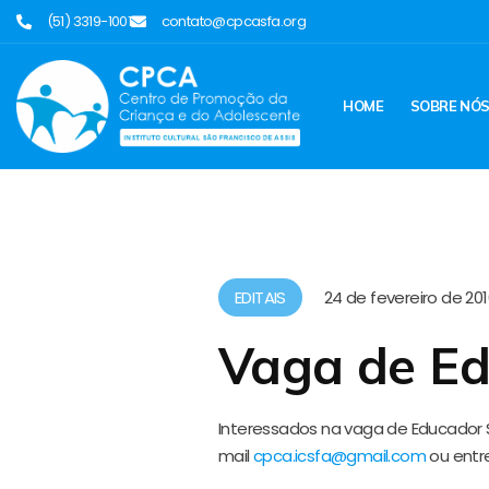
(51) 3319-1001
contato@cpcasfa.org
HOME
SOBRE NÓ
EDITAIS
24 de fevereiro de 20
Vaga de Ed
Interessados na vaga de Educador So
mail
cpca.icsfa@gmail.com
ou entre