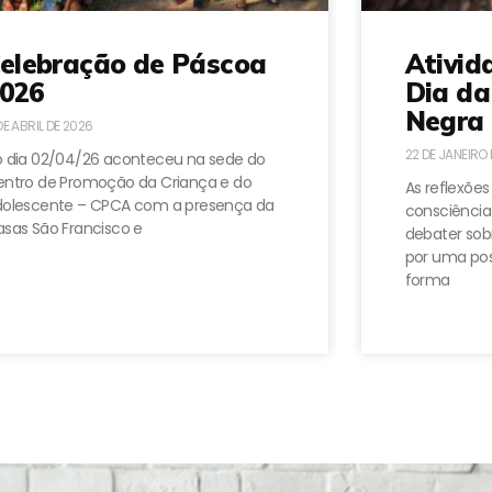
elebração de Páscoa
Ativid
026
Dia da
Negra 
DE ABRIL DE 2026
22 DE JANEIRO
 dia 02/04/26 aconteceu na sede do
ntro de Promoção da Criança e do
As reflexões
dolescente – CPCA com a presença da
consciência
sas São Francisco e
debater sobr
por uma pos
forma