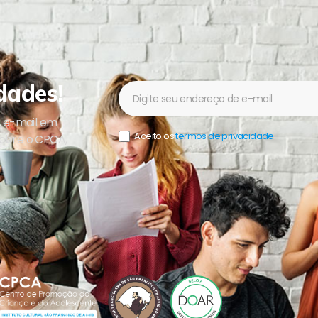
dades!
Newsletter
u e-mail em
Aceito os
termos de privacidade
.
sobre o CPCA,