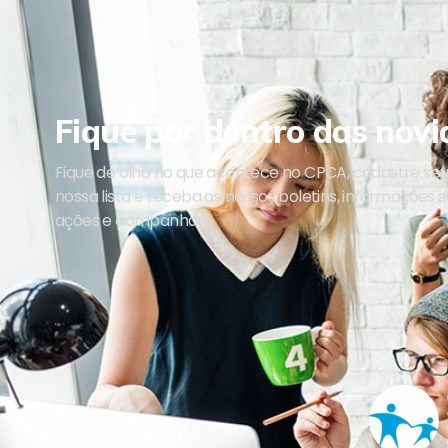
Fique por dentro das novi
Fique de olho no que acontece no CPCA, cadastre se
nossa lista e receba os nossos boletins, informações 
ações e campanhas.