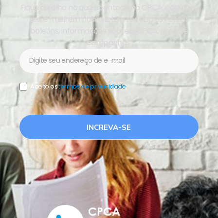
Fique de olho no que acontece no CPCA, cadastre
seu e-mail em nossa lista e receba os nossos
boletins, informações sobre o CPCA, ações e
campanhas.
Newsletter
Aceito os
termos de privacidade
.
INCREVA-SE