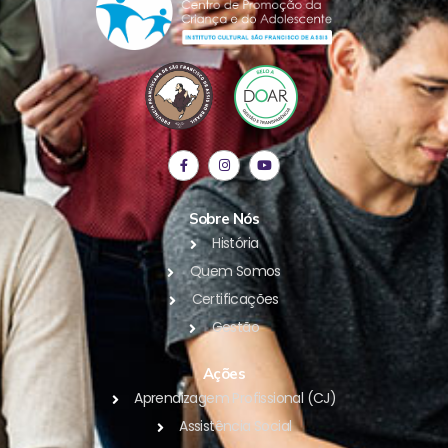
Sobre Nós
História
Quem Somos
Certificações
Gestão
Ações
Aprendizagem Profissional (CJ)
Assistência Social