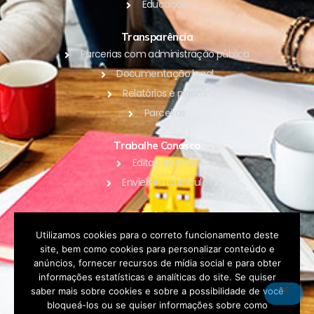
Educação
Transparência
Parcerias com administração pública
Documentação legal
Relatórios e planos
Parceiros
Trabalhe Conosco
Editais Abertos
Envie seu Currículo
Outros
Blog
Utilizamos cookies para o correto funcionamento deste
site, bem como cookies para personalizar conteúdo e
Contato
anúncios, fornecer recursos de mídia social e para obter
Política de Privacidade
informações estatísticas e analíticas do site. Se quiser
saber mais sobre cookies e sobre a possibilidade de você
bloqueá-los ou se quiser informações sobre como
DOAR