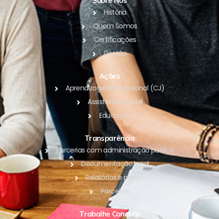
Sobre Nós
História
Quem Somos
Certificações
Gestão
Ações
Aprendizagem Profissional (CJ)
Assistência Social
Educação
Transparência
Parcerias com administração pública
Documentação legal
Relatórios e planos
Parceiros
Trabalhe Conosco