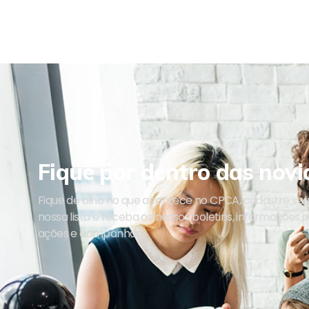
Fique por dentro das novi
Fique de olho no que acontece no CPCA, cadastre se
nossa lista e receba os nossos boletins, informações 
ações e campanhas.