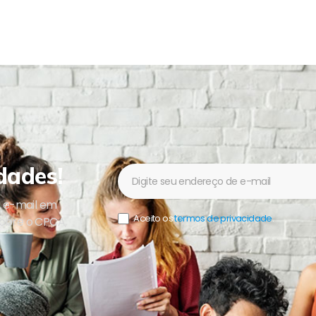
dades!
Newsletter
u e-mail em
Aceito os
termos de privacidade
.
sobre o CPCA,