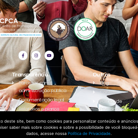
Transparência
Outros
Parcerias com
Blog
administração pública
Contato
Documentação legal
Política de
Relatórios e planos
Privacidade
Parceiros
o deste site, bem como cookies para personalizar conteúdo e anúncios,
e quiser saber mais sobre cookies e sobre a possibilidade de você bloqu
dados, acesse nossa
Política de Privacidade
.