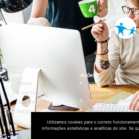
Sobre Nós
Ações
História
Aprendizagem
Profissional (CJ)
O Que Nos Move
Centro da Juventude
Certificações
Assistência Social
Gestão
Educação
Utilizamos cookies para o correto funcionament
informações estatísticas e analíticas do site. S