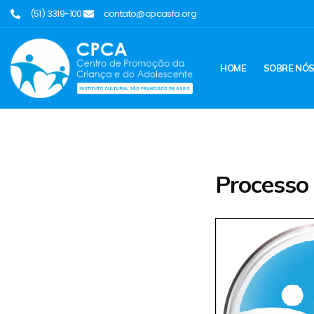
(51) 3319-1001
contato@cpcasfa.org
HOME
SOBRE NÓ
Processo