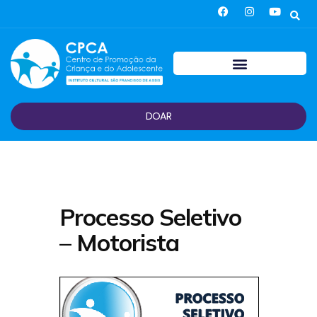
DOAR
Processo Seletivo
– Motorista