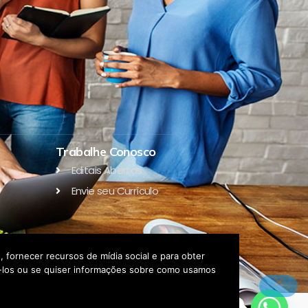
Trabalhe Conosco
Editais Abertos
Envie seu Currículo
 fornecer recursos de mídia social e para obter
eá-los ou se quiser informações sobre como usamos
Fale conosco