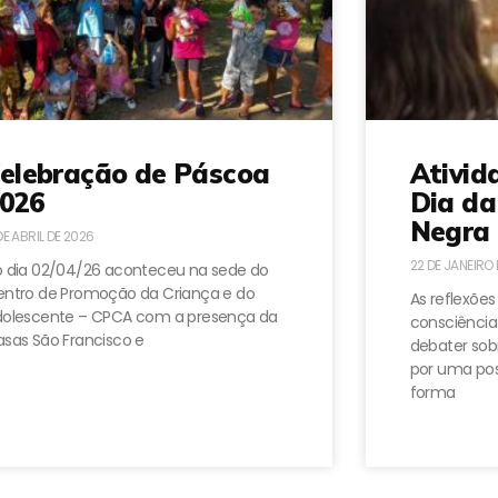
elebração de Páscoa
Ativid
026
Dia da
Negra 
DE ABRIL DE 2026
22 DE JANEIRO
 dia 02/04/26 aconteceu na sede do
ntro de Promoção da Criança e do
As reflexões
dolescente – CPCA com a presença da
consciência
sas São Francisco e
debater sobr
por uma pos
forma