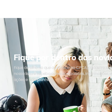
Fique por dentro das novi
Fique de olho no que acontece no CPCA, cadastre se
nossa lista e receba os nossos boletins, informações 
ações e campanhas.