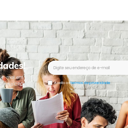
dades!
Newsletter
u e-mail em
Aceito os
termos de privacidade
.
sobre o CPCA,