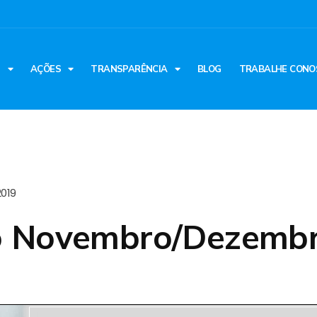
S
AÇÕES
TRANSPARÊNCIA
BLOG
TRABALHE CONO
2019
vo Novembro/Dezemb