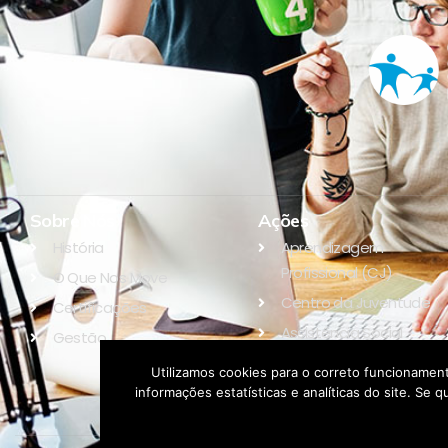
Sobre Nós
Ações
História
Aprendizagem
Profissional (CJ)
O Que Nos Move
Centro da Juventude
Certificações
Assistência Social
Gestão
Educação
Utilizamos cookies para o correto funcionament
informações estatísticas e analíticas do site. S