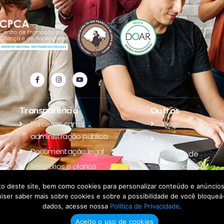
Transparência
Outros
Parcerias com
Blog
administração pública
Contato
Documentação legal
Política de
Relatórios e planos
Privacidade
Parceiros
o deste site, bem como cookies para personalizar conteúdo e anúncios,
e quiser saber mais sobre cookies e sobre a possibilidade de você bloqu
dados, acesse nossa
Política de Privacidade
.
Aceito o uso de cookies