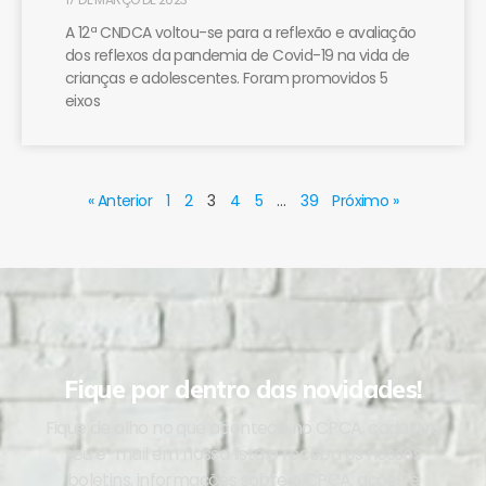
A 12ª CNDCA voltou-se para a reflexão e avaliação
dos reflexos da pandemia de Covid-19 na vida de
crianças e adolescentes. Foram promovidos 5
eixos
« Anterior
1
2
3
4
5
…
39
Próximo »
Fique por dentro das novidades!
Fique de olho no que acontece no CPCA, cadastre
seu e-mail em nossa lista e receba os nossos
boletins, informações sobre o CPCA, ações e