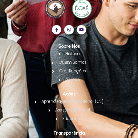
Sobre Nós
História
Quem Somos
Certificações
Gestão
Ações
Aprendizagem Profissional (CJ)
Assistência Social
Educação
Transparência