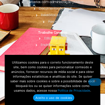
Parcerias com administração pública
Documentação legal
Relatórios e planos
Parceiros
Trabalhe Conosco
Editais Abertos
Envie seu Currículo
Outros
Blog
Utilizamos cookies para o correto funcionamento deste
site, bem como cookies para personalizar conteúdo e
Contato
anúncios, fornecer recursos de mídia social e para obter
Política de Privacidade
informações estatísticas e analíticas do site. Se quiser
saber mais sobre cookies e sobre a possibilidade de você
bloqueá-los ou se quiser informações sobre como
DOAR
usamos dados, acesse nossa
Política de Privacidade
.
Aceito o uso de cookies
Fale conosco