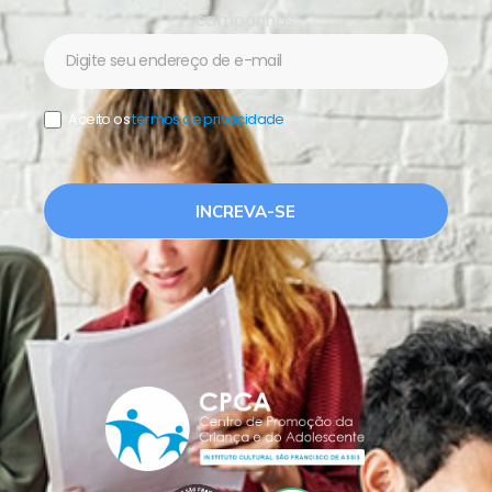
campanhas.
Newsletter
Aceito os
termos de privacidade
.
INCREVA-SE